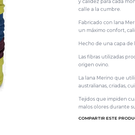
y calidez para cada mo
calle a la cumbre.
Fabricado con lana Meri
un máximo confort, cal
Hecho de una capa de l
Las fibras utilizadas p
origen ovino.
La lana Merino que uti
australianas, criadas, c
Tejidos que impiden cua
malos olores durante s
COMPARTIR ESTE PROD