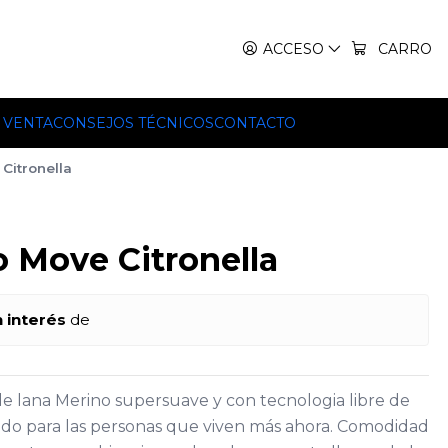
IT, TEKO Y HILLEBERG.
ACCESO
CARRO
 VENTA
CONSEJOS TÉCNICOS
CONTACTO
Citronella
o Move Citronella
n interés
de
de lana Merino supersuave y con tecnologia libre de
ado para las personas que viven más ahora. Comodidad