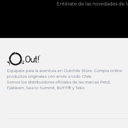
Entérate de las novedades de l
Equípate para la aventura en Outchile Store. Compra online
productos originales con envío a todo Chile.
Somos los distribuidores oficiales de las marcas Petzl,
Fjälräven, Sea to Summit, BUFF® y Teko.