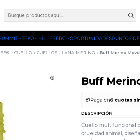
 OFICIALES DE PETZL®, FJALLRAVEN, BUFF®, SEA TO SUMM
 SUMMIT
TEKO
HILLEBERG
OPORTUNIDADES
PUNTOS DE
FF®
CUELLO
CUELLOS
LANA MERINO
Buff Merino Move 
|
Buff Merin
💳
Paga en
6 cuotas si
DESCRIPCIÓN
Cuello multifuncional 
crueldad animal, diseñ