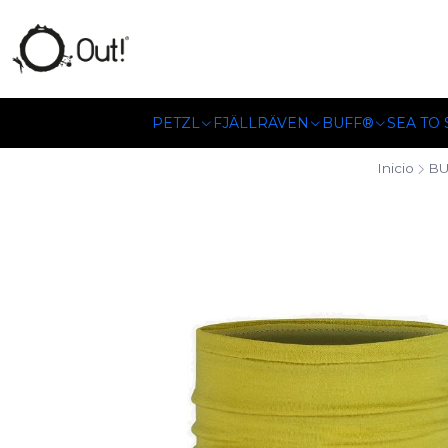
SOMOS DISTRIBUIDORES
PETZL
FJÄLLRÄVEN
BUFF®
SEA TO
Inicio
BU