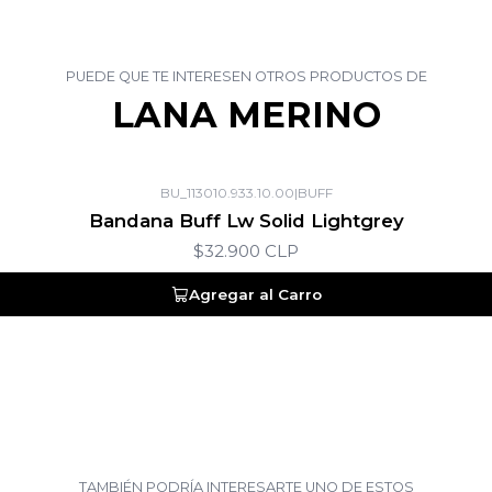
PUEDE QUE TE INTERESEN OTROS PRODUCTOS DE
LANA MERINO
BU_113010.933.10.00
|
BUFF
Bandana Buff Lw Solid Lightgrey
$32.900 CLP
Agregar al Carro
TAMBIÉN PODRÍA INTERESARTE UNO DE ESTOS