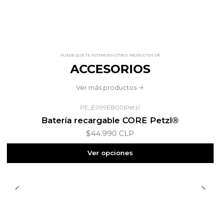
PUEDE QUE TE INTERESEN OTROS PRODUCTOS DE
ACCESORIOS
Ver más productos
PE_E099EB00
|
Petzl
Batería recargable CORE Petzl®
$44.990 CLP
Ver opciones