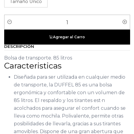
Tamaño Único
Cantidad
Agregar al Carro
DESCRIPCIÓN
Bolsa de transporte. 85 litros
Caracteristicas
Diseñada para ser utilizada en cualquier medio
de transporte, la DUFFEL 85 es una bolsa
ergonómica y confortable con un volumen de
85 litros. El respaldo y los tirantes est·n
acolchados para asegurar el confort cuando se
lleva como mochila. Polivalente, permite otras
posibilidades de llevarla, gracias a sus tirantes
amovibles. Dispone de una gran abertura que