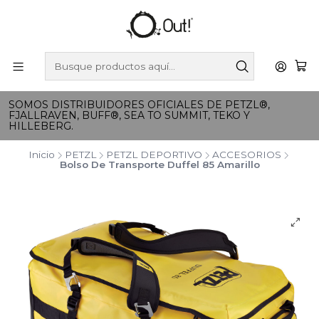
SOMOS DISTRIBUIDORES OFICIALES DE PETZL®,
FJALLRAVEN, BUFF®, SEA TO SUMMIT, TEKO Y
HILLEBERG.
Inicio
PETZL
PETZL DEPORTIVO
ACCESORIOS
Bolso De Transporte Duffel 85 Amarillo