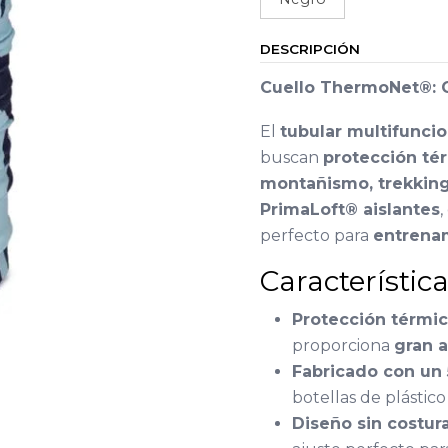
DESCRIPCIÓN
Cuello ThermoNet®: C
El
tubular multifunc
buscan
protección tér
montañismo, trekking
PrimaLoft® aislantes
,
perfecto para
entrenam
Característic
Protección térmi
proporciona
gran a
Fabricado con un 
botellas de plástic
Diseño sin costura