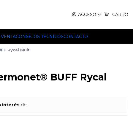
IT, TEKO Y HILLEBERG.
ACCESO
CARRO
 VENTA
CONSEJOS TÉCNICOS
CONTACTO
F Rycal Multi
hermonet® BUFF Rycal
n interés
de