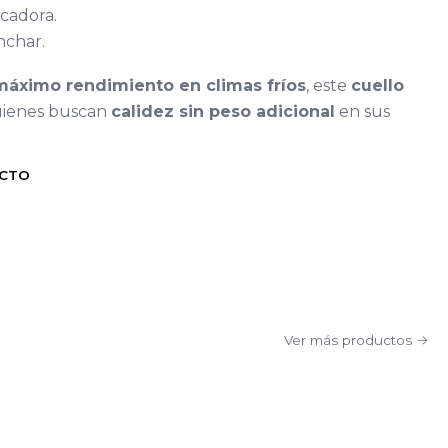
cadora.
nchar.
máximo rendimiento en climas fríos
, este
cuello
quienes buscan
calidez sin peso adicional
en sus
UCTO
Ver más productos