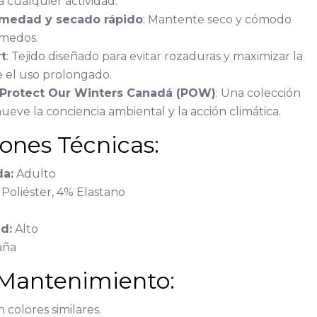
a cualquier actividad.
medad y secado rápido
: Mantente seco y cómodo
úmedos.
t
: Tejido diseñado para evitar rozaduras y maximizar la
 el uso prolongado.
 Protect Our Winters Canadá (POW)
: Una colección
eve la conciencia ambiental y la acción climática.
iones Técnicas:
a:
Adulto
Poliéster, 4% Elastano
d:
Alto
aña
 Mantenimiento:
 colores similares.