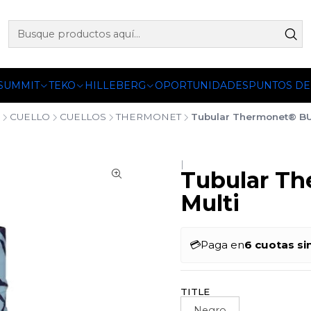
 OFICIALES DE PETZL®, FJALLRAVEN, BUFF®, SEA TO SUMM
 SUMMIT
TEKO
HILLEBERG
OPORTUNIDADES
PUNTOS DE
CUELLO
CUELLOS
THERMONET
Tubular Thermonet® BUF
|
Tubular T
Multi
💳
Paga en
6 cuotas si
TITLE
Negro