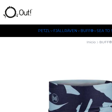
SOMOS DISTRIBUIDORES
PETZL
FJÄLLRÄVEN
BUFF®
SEA TO
Inicio
BUFF®