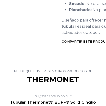
Secado:
No usar se
Planchado:
No pla
Diseñado para ofrecer
tubular
es ideal para 
actividades outdoor.
COMPARTIR ESTE PROD
PUEDE QUE TE INTERESEN OTROS PRODUCTOS DE
THERMONET
BU_123209.858.10.00
|
Buff
Tubular Thermonet® BUFF® Solid Gingko