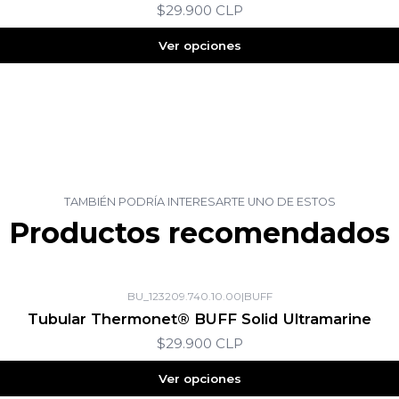
$29.900 CLP
Ver opciones
TAMBIÉN PODRÍA INTERESARTE UNO DE ESTOS
Productos recomendados
BU_123209.740.10.00
|
BUFF
Tubular Thermonet® BUFF Solid Ultramarine
$29.900 CLP
Ver opciones