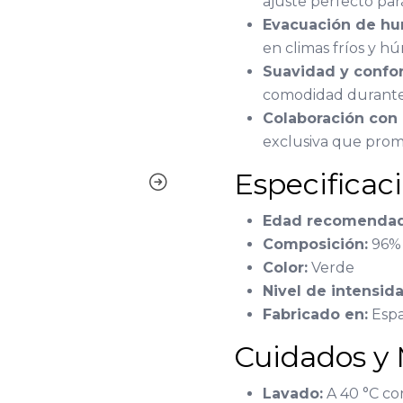
ajuste perfecto par
Evacuación de hu
en climas fríos y h
Suavidad y confor
comodidad durante
Colaboración con
exclusiva que promu
Especificac
Edad recomendad
Composición:
96% 
Color:
Verde
Nivel de intensida
Fabricado en:
Esp
Cuidados y
Lavado:
A 40 °C con