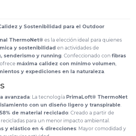
alidez y Sostenibilidad para el Outdoor
ional ThermoNet®
es la elección ideal para quienes
mica y sostenibilidad
en actividades de
, senderismo y running
. Confeccionado con
fibras
 ofrece
máxima calidez con mínimo volumen
,
ientos y expediciones en la naturaleza
.
as
ca avanzada
: La tecnología
PrimaLoft® ThermoNet
islamiento con un diseño ligero y transpirable
.
58% de material reciclado
: Creado a partir de
o recicladas para un menor impacto ambiental.
s y elástico en 4 direcciones
: Mayor comodidad y