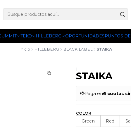
 OFICIALES DE PETZL®, FJALLRAVEN, BUFF®, SEA TO SUMM
 SUMMIT
TEKO
HILLEBERG
OPORTUNIDADES
PUNTOS DE
Inicio
HILLEBERG
BLACK LABEL
STAIKA
|
STAIKA
💳
Paga en
6 cuotas si
COLOR
Green
Red
Sa