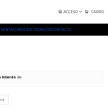
IT, TEKO Y HILLEBERG.
ACCESO
CARRO
 VENTA
CONSEJOS TÉCNICOS
CONTACTO
n interés
de
nd