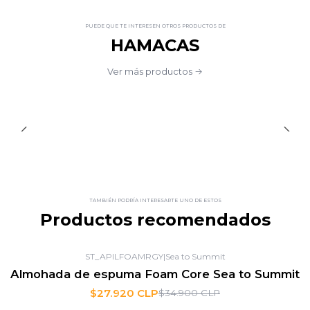
PUEDE QUE TE INTERESEN OTROS PRODUCTOS DE
HAMACAS
Ver más productos
TAMBIÉN PODRÍA INTERESARTE UNO DE ESTOS
Productos recomendados
ST_APILFOAMRGY
|
Sea to Summit
-20%
OFF
Almohada de espuma Foam Core Sea to Summit
$27.920 CLP
$34.900 CLP