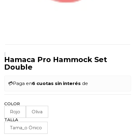
|
Hamaca Pro Hammock Set
Double
💳
Paga en
6 cuotas sin interés
de
COLOR
Rojo
Oliva
TALLA
Tama_o Önico