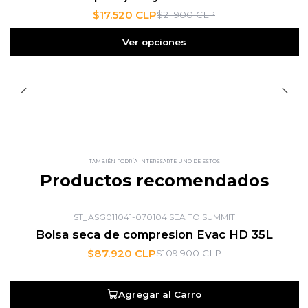
$17.520 CLP
$21.900 CLP
Ver opciones
TAMBIÉN PODRÍA INTERESARTE UNO DE ESTOS
Productos recomendados
ST_ASG011041-070104
|
SEA TO SUMMIT
-20%
OFF
Bolsa seca de compresion Evac HD 35L
$87.920 CLP
$109.900 CLP
Agregar al Carro