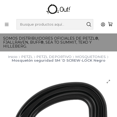
SOMOS DISTRIBUIDORES OFICIALES DE PETZL®,
FJALLRAVEN, BUFF®, SEA TO SUMMIT, TEKO Y
HILLEBERG.
Inicio
PETZL
PETZL DEPORTIVO
MOSQUETONES
Mosquetón seguridad SM´D SCREW-LOCK Negro