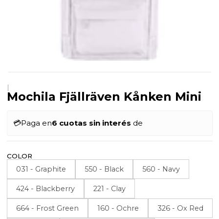
|
Mochila Fjällräven Kånken Mini
💳
Paga en
6 cuotas sin interés
de
COLOR
031 - Graphite
550 - Black
560 - Navy
424 - Blackberry
221 - Clay
664 - Frost Green
160 - Ochre
326 - Ox Red