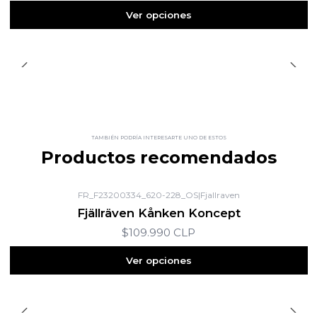
Ver opciones
TAMBIÉN PODRÍA INTERESARTE UNO DE ESTOS
Productos recomendados
FR_F23200334_620-228_OS
|
Fjallraven
Fjällräven Kånken Koncept
$109.990 CLP
Ver opciones