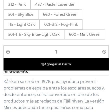
312 - Pink
457 - Pastel Lavender
501 - Sky Blue
660 - Forest Green
115 - Light Oak
021-312 - Fog-Pink
501-115 - Sky Blue-Light Oak
600 - Mint Green
Cantidad
Agregar al Carro
DESCRIPCIÓN
Kånken se creó en 1978 para ayudar a prevenir
problemas de espalda entre los escolares suecos y,
desde entonces, se ha convertido en uno de los
productos más apreciados de Fjällräven. La versión
Mini es adecuada tanto para niños como para