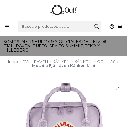
SOMOS DISTRIBUIDORES OFICIALES DE PETZL®,
FJALLRAVEN, BUFF®, SEA TO SUMMIT, TEKO Y
HILLEBERG.
Inicio
FJÄLLRÄVEN
KÅNKEN
KÅNKEN MOCHILAS
Mochila Fjällräven Kånken Mini