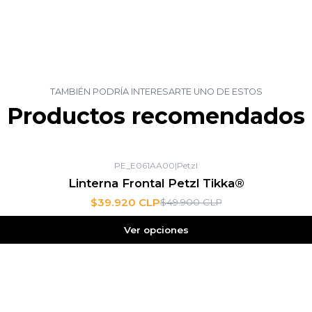
TAMBIÉN PODRÍA INTERESARTE UNO DE ESTOS
Productos recomendados
PE_E061AA00
|
Petzl
Linterna Frontal Petzl Tikka®
$39.920 CLP
$49.900 CLP
Ver opciones