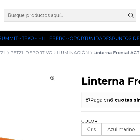
 OFICIALES DE PETZL®, FJALLRAVEN, BUFF®, SEA TO SUMM
 SUMMIT
TEKO
HILLEBERG
OPORTUNIDADES
PUNTOS DE
TZL
PETZL DEPORTIVO
ILUMINACIÓN
Linterna Frontal AC
|
Linterna F
💳
Paga en
6 cuotas si
COLOR
Gris
Azul marino