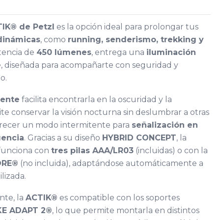
TIK® de Petzl
es la opción ideal para prolongar tus
dinámicas
, como
running, senderismo, trekking y
tencia de
450 lúmenes
, entrega una
iluminación
e
, diseñada para acompañarte con seguridad y
o.
cente
facilita encontrarla en la oscuridad y la
e conservar la visión nocturna sin deslumbrar a otras
frecer un modo intermitente para
señalización en
gencia
. Gracias a su diseño
HYBRID CONCEPT
, la
funciona con
tres pilas AAA/LR03
(incluidas) o con la
ORE®
(no incluida), adaptándose automáticamente a
lizada.
ente, la
ACTIK®
es compatible con los soportes
KE ADAPT 2®
, lo que permite montarla en distintos