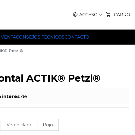
IT, TEKO Y HILLEBERG.
ACCESO
CARRO
 VENTA
CONSEJOS TÉCNICOS
CONTACTO
TIK® Petzl®
rontal ACTIK® Petzl®
n interés
de
Verde claro
Rojo