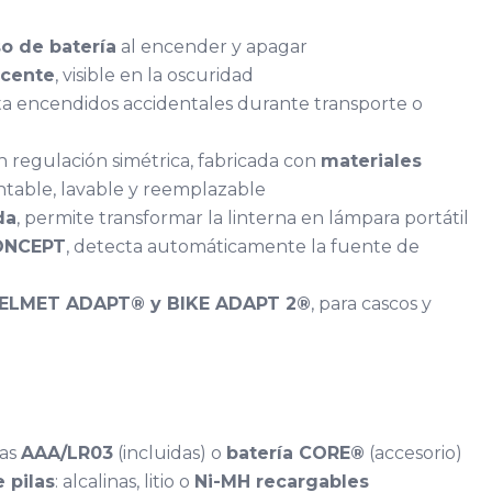
o de batería
al encender y apagar
scente
, visible en la oscuridad
ita encendidos accidentales durante transporte o
 regulación simétrica, fabricada con
materiales
ntable, lavable y reemplazable
da
, permite transformar la linterna en lámpara portátil
ONCEPT
, detecta automáticamente la fuente de
HELMET ADAPT® y BIKE ADAPT 2®
, para cascos y
las
AAA/LR03
(incluidas) o
batería CORE®
(accesorio)
 pilas
: alcalinas, litio o
Ni-MH recargables