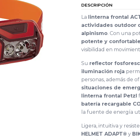
DESCRIPCIÓN
La
linterna frontal AC
actividades outdoor 
alpinismo
. Con una po
potente y confortabl
visibilidad en movimient
Su
reflector fosfores
iluminación roja
permit
personas, además de o
situaciones de emer
linterna frontal Petzl
batería recargable C
la fuente de energía uti
Ligera, intuitiva y resist
HELMET ADAPT®
y
BI