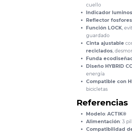
cuello
Indicador luminos
Reflector fosfore
Función LOCK
, ev
guardado
Cinta ajustable
con
reciclados
, desmo
Funda ecodiseña
Diseño HYBRID C
energía
Compatible con 
bicicletas
Referencias
Modelo
:
ACTIK®
Alimentación
: 3 pi
Compatibilidad de