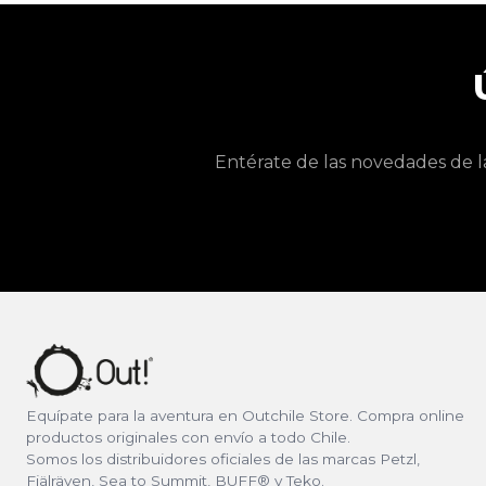
Entérate de las novedades de l
Equípate para la aventura en Outchile Store. Compra online
productos originales con envío a todo Chile.
Somos los distribuidores oficiales de las marcas Petzl,
Fjälräven, Sea to Summit, BUFF® y Teko.