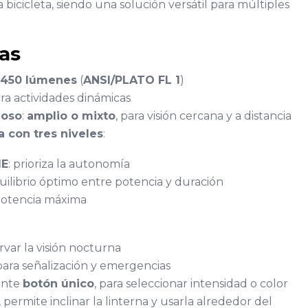
 bicicleta, siendo una solución versátil para múltiples
cas
450 lúmenes
(
ANSI/PLATO FL 1
)
para actividades dinámicas
noso
:
amplio o mixto
, para visión cercana y a distancia
a con tres niveles
:
ME
: prioriza la autonomía
quilibrio óptimo entre potencia y duración
potencia máxima
rvar la visión nocturna
 para señalización y emergencias
ante
botón único
, para seleccionar intensidad o color
, permite inclinar la linterna y usarla alrededor del