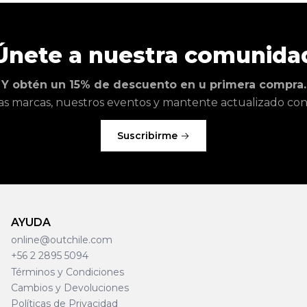
Únete a nuestra comunida
Y obtén un 15% de descuento en u primera compra.
as marcas, nuestros eventos y mantente actualizado con l
Suscribirme
AYUDA
online@outchile.com
+56 2 2895 5094
Términos y Condiciones
Cambios y Devoluciones
Políticas de Privacidad