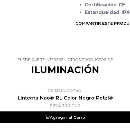
Certificación
:
CE
Estanqueidad
:
IPX
COMPARTIR ESTE PROD
PUEDE QUE TE INTERESEN OTROS PRODUCTOS DE
ILUMINACIÓN
PE_E105AA00
|
Petzl
Linterna Nao® RL Color Negro Petzl®
$224.990 CLP
Agregar al Carro