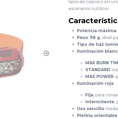
tipos de cascos o en una
escenarios outdoor.
Característi
Potencia máxima
:
Peso
:
98 g
, ideal 
Tipo de haz lumi
Iluminación blanc
MAX BURN TI
STANDARD
: e
MAX POWER
: 
Iluminación roja
:
Fija
, para conse
Intermitente
,
Uso sencillo
medi
Pletina orientable