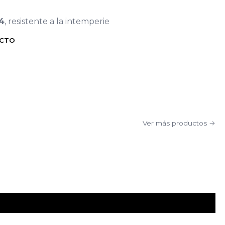
4
, resistente a la intemperie
UCTO
Ver más productos