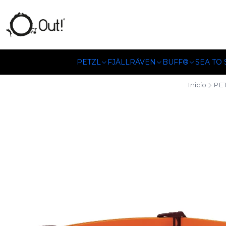
SOMOS DISTRIBUIDORES
PETZL
FJÄLLRÄVEN
BUFF®
SEA TO
Inicio
PE