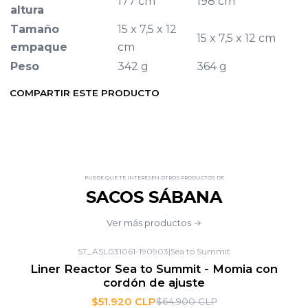
177 cm
198 cm
altura
Tamaño
15 x 7,5 x 12
15 x 7,5 x 12 cm
empaque
cm
Peso
342 g
364 g
COMPARTIR ESTE PRODUCTO
PUEDE QUE TE INTERESEN OTROS PRODUCTOS DE
SACOS SÁBANA
Ver más productos
ST_ASL031061-190903
|
Sea to Summit
-20%
OFF
Liner Reactor Sea to Summit - Momia con
cordón de ajuste
$51.920 CLP
$64.900 CLP