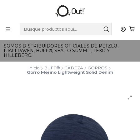
SOMOS DISTRIBUIDORES OFICIALES DE PETZL®,
FJALLRAVEN, BUFF®, SEA TO SUMMIT, TEKO Y
HILLEBERG.
Inicio
BUFF®
CABEZA
GORROS
Gorro Merino Lightweight Solid Denim