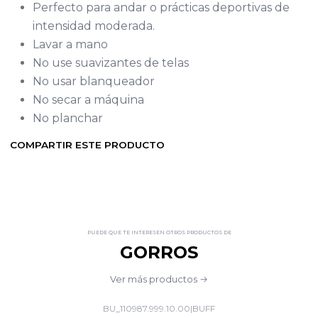
Perfecto para andar o prácticas deportivas de
intensidad moderada.
Lavar a mano
No use suavizantes de telas
No usar blanqueador
No secar a máquina
No planchar
COMPARTIR ESTE PRODUCTO
PUEDE QUE TE INTERESEN OTROS PRODUCTOS DE
GORROS
Ver más productos
BU_110987.999.10.00
|
BUFF