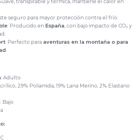
 Suave, transpirable y térmica, mantiene el calor en
uste seguro para mayor protección contra el frío.
ble
: Producido en
España
, con bajo impacto de CO₂ y
ad.
rt
: Perfecto para
aventuras en la montaña o para
dad
.
a
: Adulto
Acrílico, 29% Poliamida, 19% Lana Merino, 2% Elastano
d
: Bajo
ña
o:
°C