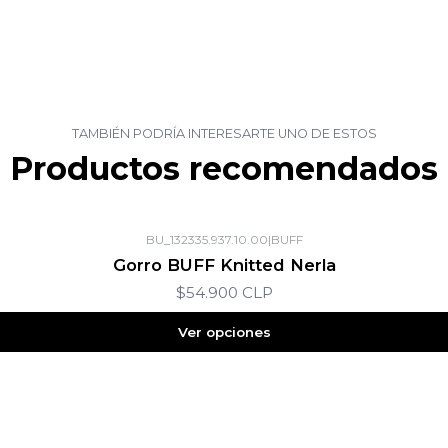
TAMBIÉN PODRÍA INTERESARTE UNO DE ESTOS
Productos recomendados
BU_132335.937.10.00
|
BUFF
Gorro BUFF Knitted Nerla
$54.900 CLP
Ver opciones