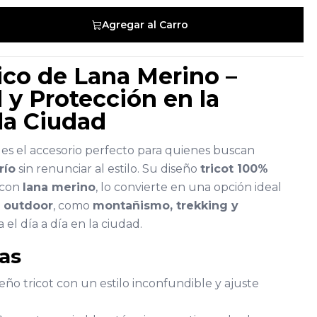
Agregar al Carro
ico de Lana Merino –
y Protección en la
la Ciudad
es el accesorio perfecto para quienes buscan
río
sin renunciar al estilo. Su diseño
tricot 100%
 con
lana merino
, lo convierte en una opción ideal
s outdoor
, como
montañismo, trekking y
 el día a día en la ciudad.
cas
seño tricot con un estilo inconfundible y ajuste