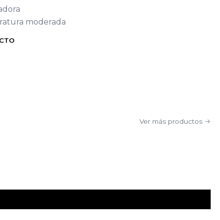
cadora
eratura moderada
UCTO
Ver más productos