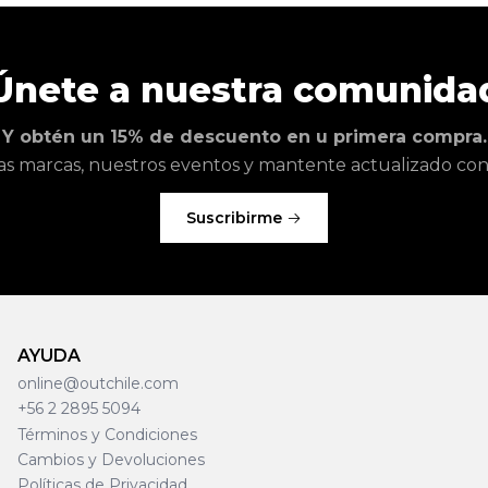
Únete a nuestra comunida
Y obtén un 15% de descuento en u primera compra.
as marcas, nuestros eventos y mantente actualizado con l
Suscribirme
AYUDA
online@outchile.com
+56 2 2895 5094
Términos y Condiciones
Cambios y Devoluciones
Políticas de Privacidad