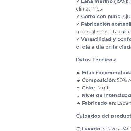
✔
Lana merino (19%)
:
climas fríos.
✔
Gorro con puño
: Aj
✔
Fabricación sosteni
materiales de alta calid
✔
Versatilidad y confo
el día a día en la ciu
Datos Técnicos:
🔹
Edad recomendad
🔹
Composición
: 50% 
🔹
Color
: Multi
🔹
Nivel de intensida
🔹
Fabricado en
: Espa
Cuidados del product
🧼
Lavado
: Suave a 30 