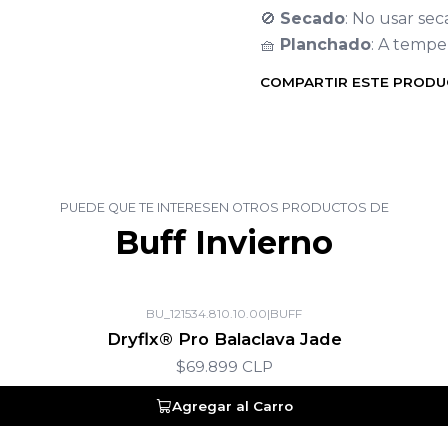
🚫
Secado
: No usar se
🧺
Planchado
: A temp
COMPARTIR ESTE PROD
PUEDE QUE TE INTERESEN OTROS PRODUCTOS DE
Buff Invierno
BU_121534.810.10.00
|
BUFF
Dryflx® Pro Balaclava Jade
$69.899 CLP
Agregar al Carro