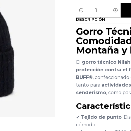
Cantidad
DESCRIPCIÓN
Gorro Técn
Comodidad 
Montaña y 
El
gorro técnico Nilah
protección contra el f
BUFF®
, confeccionado
tanto para
actividade
senderismo
, como para
Característi
✔
Tejido de punto
: Di
cómodo.