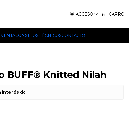
IT, TEKO Y HILLEBERG.
ACCESO
CARRO
 VENTA
CONSEJOS TÉCNICOS
CONTACTO
do BUFF® Knitted Nilah
n interés
de