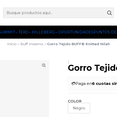
 OFICIALES DE PETZL®, FJALLRAVEN, BUFF®, SEA TO SUMM
 SUMMIT
TEKO
HILLEBERG
OPORTUNIDADES
PUNTOS DE
Inicio
Buff Invierno
Gorro Tejido BUFF® Knitted Nilah
|
Gorro Teji
💳
Paga en
6 cuotas si
COLOR
Negro