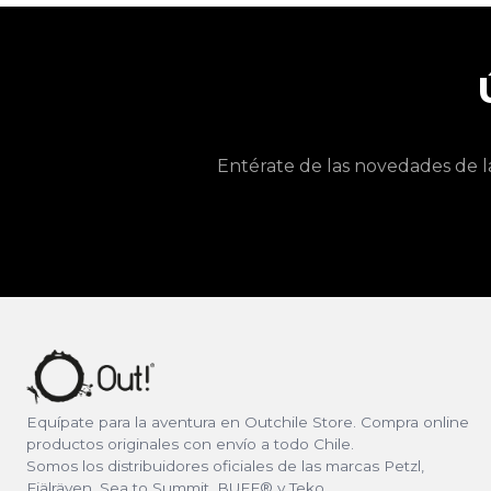
Entérate de las novedades de l
Equípate para la aventura en Outchile Store. Compra online
productos originales con envío a todo Chile.
Somos los distribuidores oficiales de las marcas Petzl,
Fjälräven, Sea to Summit, BUFF® y Teko.