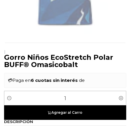
|
Gorro Niños EcoStretch Polar
BUFF® Omasicobalt
💳
Paga en
6 cuotas sin interés
de
Cantidad
Agregar al Carro
DESCRIPCIÓN