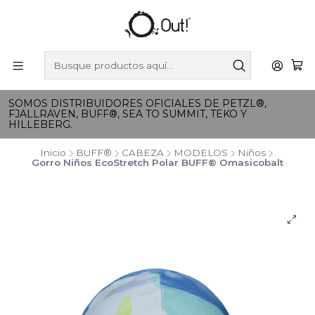
SOMOS DISTRIBUIDORES OFICIALES DE PETZL®,
FJALLRAVEN, BUFF®, SEA TO SUMMIT, TEKO Y
HILLEBERG.
Inicio
BUFF®
CABEZA
MODELOS
Niños
Gorro Niños EcoStretch Polar BUFF® Omasicobalt