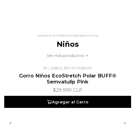
PUEDE QUE TE INTERESEN OTROS PRODUCTOS DE
Niños
Ver más productos
BU_136822.650.10.00
|
BUFF
Gorro Niños EcoStretch Polar BUFF®
Semvatulip Pink
$29.990 CLP
Agregar al Carro