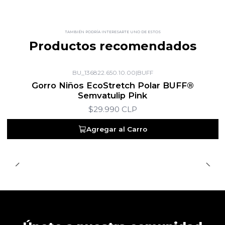
TAMBIÉN PODRÍA INTERESARTE UNO DE ESTOS
Productos recomendados
BU_136822.650.10.00
|
BUFF
Gorro Niños EcoStretch Polar BUFF®
Semvatulip Pink
$29.990 CLP
Agregar al Carro