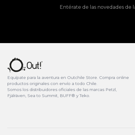
Entérate de las novedades de l
Equípate para la aventura en Outchile Store. Compra online
productos originales con envío a todo Chile.
Somos los distribuidores oficiales de las marcas Petzl,
Fjälräven, Sea to Summit, BUFF® y Teko.