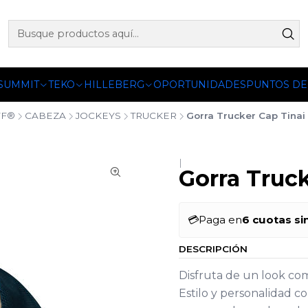
 OFICIALES DE PETZL®, FJALLRAVEN, BUFF®, SEA TO SUMM
 SUMMIT
TEKO
HILLEBERG
OPORTUNIDADES
PUNTOS DE
FF®
CABEZA
JOCKEYS
TRUCKER
Gorra Trucker Cap Tinai
|
Gorra Truc
💳
Paga en
6 cuotas si
DESCRIPCIÓN
Disfruta de un look co
Estilo y personalidad c