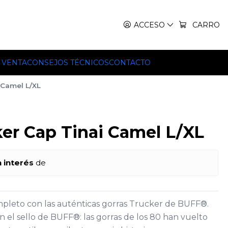
IT, TEKO Y HILLEBERG.
ACCESO
CARRO
 VENTA
CONSEJOS TÉCNICOS
CONTACTO
 Camel L/XL
ker Cap Tinai Camel L/XL
n interés
de
mpleto con las auténticas gorras Trucker de BUFF®.
on el sello de BUFF®: las gorras de los 80 han vuelto