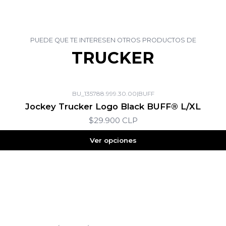
PUEDE QUE TE INTERESEN OTROS PRODUCTOS DE
TRUCKER
BU_135788.999.30.00
|
BUFF
Jockey Trucker Logo Black BUFF® L/XL
$29.900 CLP
Ver opciones