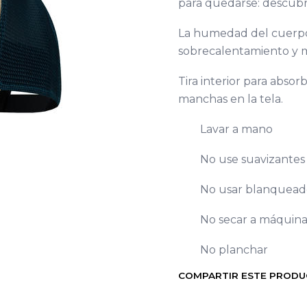
para quedarse: descubre 
La humedad del cuerpo s
sobrecalentamiento y m
Tira interior para absor
manchas en la tela.
Lavar a mano
No use suavizantes 
No usar blanquead
No secar a máquin
No planchar
COMPARTIR ESTE PROD