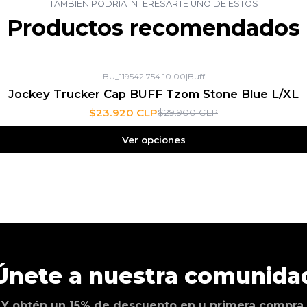
TAMBIÉN PODRÍA INTERESARTE UNO DE ESTOS
Productos recomendados
BU_119542.754.10.00
|
Buff
Jockey Trucker Cap BUFF Tzom Stone Blue L/XL
$23.920 CLP
$29.900 CLP
Ver opciones
Únete a nuestra comunida
Y obtén un 15% de descuento en u primera compra.