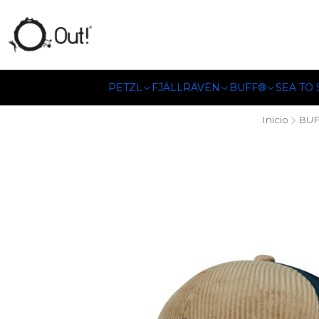
SOMOS DISTRIBUIDORES
PETZL
FJÄLLRÄVEN
BUFF®
SEA TO
Inicio
BU