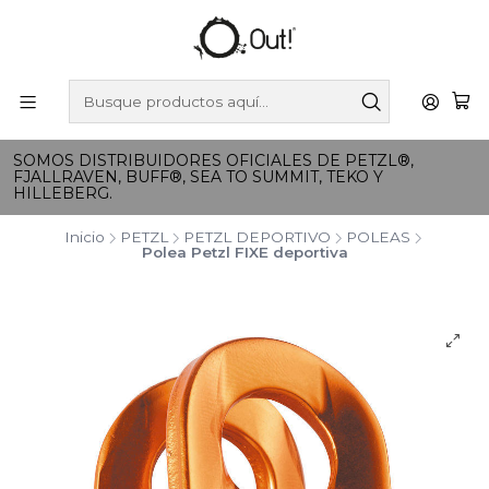
SOMOS DISTRIBUIDORES OFICIALES DE PETZL®,
FJALLRAVEN, BUFF®, SEA TO SUMMIT, TEKO Y
HILLEBERG.
Inicio
PETZL
PETZL DEPORTIVO
POLEAS
Polea Petzl FIXE deportiva