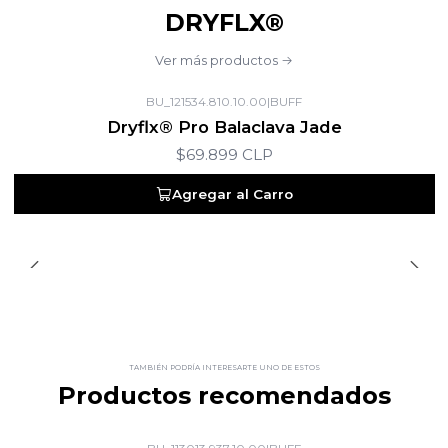
DRYFLX®
Ver más productos
BU_121534.810.10.00
|
BUFF
Dryflx® Pro Balaclava Jade
$69.899 CLP
Agregar al Carro
TAMBIÉN PODRÍA INTERESARTE UNO DE ESTOS
Productos recomendados