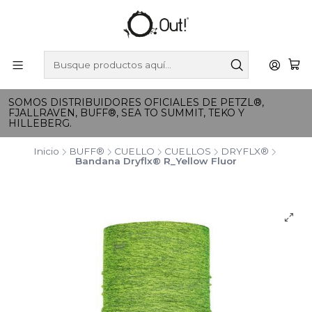
SOMOS DISTRIBUIDORES OFICIALES DE PETZL®,
FJALLRAVEN, BUFF®, SEA TO SUMMIT, TEKO Y
HILLEBERG.
Inicio
BUFF®
CUELLO
CUELLOS
DRYFLX®
Bandana Dryflx® R_Yellow Fluor