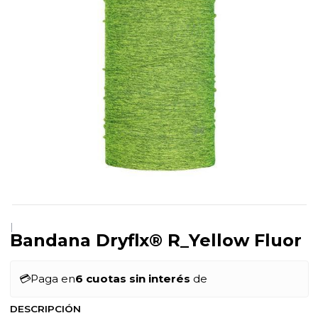
|
Bandana Dryflx® R_Yellow Fluor
💳
Paga en
6 cuotas sin interés
de
DESCRIPCIÓN