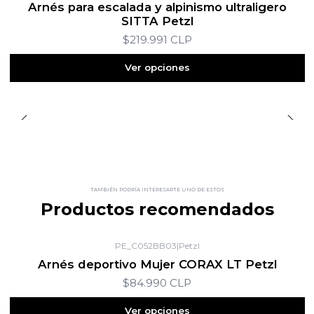
Arnés para escalada y alpinismo ultraligero
SITTA Petzl
$219.991 CLP
Ver opciones
TAMBIÉN PODRÍA INTERESARTE UNO DE ESTOS
Productos recomendados
PE_C052BB03
|
Petzl
Arnés deportivo Mujer CORAX LT Petzl
$84.990 CLP
Ver opciones