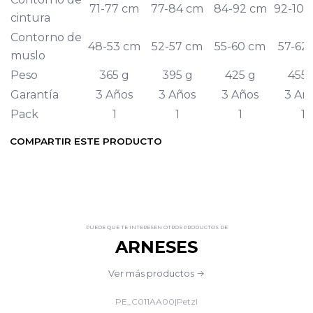
71-77 cm
77-84 cm
84-92 cm
92-100
cintura
Contorno de
48-53 cm
52-57 cm
55-60 cm
57-62
muslo
Peso
365 g
395 g
425 g
455 
Garantía
3 Años
3 Años
3 Años
3 Añ
Pack
1
1
1
1
COMPARTIR ESTE PRODUCTO
PUEDE QUE TE INTERESEN OTROS PRODUCTOS DE
ARNESES
Ver más productos
PE_C011AA00
|
Petzl