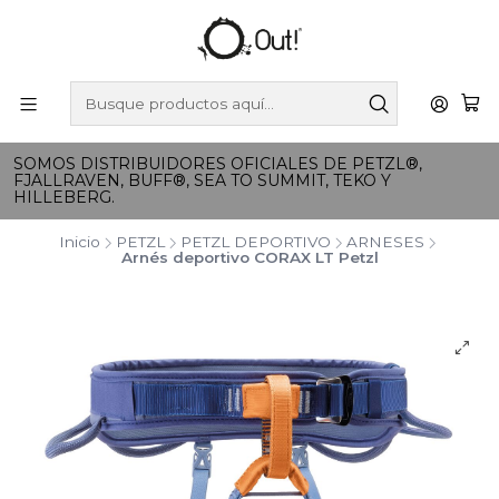
SOMOS DISTRIBUIDORES OFICIALES DE PETZL®,
FJALLRAVEN, BUFF®, SEA TO SUMMIT, TEKO Y
HILLEBERG.
Inicio
PETZL
PETZL DEPORTIVO
ARNESES
Arnés deportivo CORAX LT Petzl