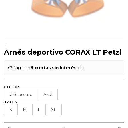
|
Arnés deportivo CORAX LT Petzl
💳
Paga en
6 cuotas sin interés
de
COLOR
Gris oscuro
Azul
TALLA
S
M
L
XL