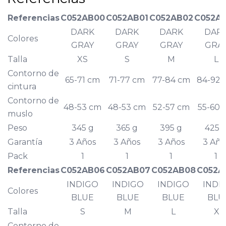
Referencias
C052AB00
C052AB01
C052AB02
C052A
DARK
DARK
DARK
DAR
Colores
GRAY
GRAY
GRAY
GRA
Talla
XS
S
M
L
Contorno de
65-71 cm
71-77 cm
77-84 cm
84-92 
cintura
Contorno de
48-53 cm
48-53 cm
52-57 cm
55-60 
muslo
Peso
345 g
365 g
395 g
425 
Garantía
3 Años
3 Años
3 Años
3 Año
Pack
1
1
1
1
Referencias
C052AB06
C052AB07
C052AB08
C052A
INDIGO
INDIGO
INDIGO
INDI
Colores
BLUE
BLUE
BLUE
BLU
Talla
S
M
L
XL
Contorno de