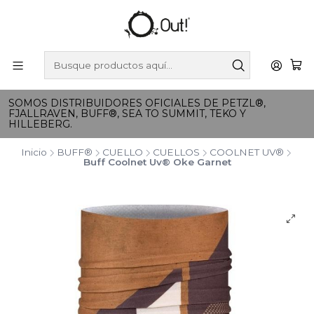
SOMOS DISTRIBUIDORES OFICIALES DE PETZL®,
FJALLRAVEN, BUFF®, SEA TO SUMMIT, TEKO Y
HILLEBERG.
Inicio
BUFF®
CUELLO
CUELLOS
COOLNET UV®
Buff Coolnet Uv® Oke Garnet