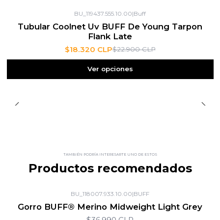
BU_119437.555.10.00
|
Buff
-20%
OFF
Tubular Coolnet Uv BUFF De Young Tarpon
Flank Late
$18.320 CLP
$22.900 CLP
Ver opciones
TAMBIÉN PODRÍA INTERESARTE UNO DE ESTOS
Productos recomendados
BU_118007.933.10.00
|
BUFF
Gorro BUFF® Merino Midweight Light Grey
$36.990 CLP