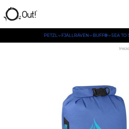
SOMOS DISTRIBUIDORES
PETZL
FJÄLLRÄVEN
BUFF®
SEA TO
Inici