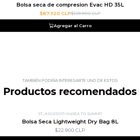
Bolsa seca de compresion Evac HD 35L
$87.920 CLP
$109.900 CLP
Agregar al Carro
TAMBIÉN PODRÍA INTERESARTE UNO DE ESTOS
Productos recomendados
ST_ASG012011-04
|
SEA TO SUMMIT
Bolsa Seca Lightweight Dry Bag 8L
$22.900 CLP