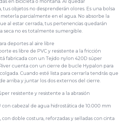
lidas en bicicleta o montaña. Al quedar
 tus objetos no desprenderán olores. Es una bolsa
eterla parcialmente en el agua. No absorbe la
 al estar cerrada, tus pertenencias quedarán
sa seca no es totalmente sumergible.
ra deportes al aire libre
orte es libre de PVC y resistente a la fricción
stá fabricada con un Tejido nylon 420D súper
g River cuenta con un cierre de bucle Hypalon para
 colgada. Cuando esté lista para cerrarla tendrás que
de arriba y juntar los dos externos del cierre.
per resistente y resistente a la abrasión
 con cabezal de agua hidrostática de 10.000 mm
con doble costura, reforzadas y selladas con cinta