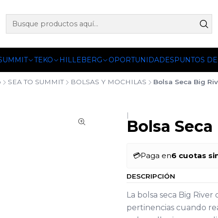
 OFICIALES DE PETZL®, FJALLRAVEN, BUFF®, SEA TO SUMM
 SUMMIT
TEKO
HILLEBERG
OPORTUNIDADES
PUNTOS DE
o
SEA TO SUMMIT
BOLSAS Y MOCHILAS
Bolsa Seca Big Riv
|
Bolsa Seca 
💳
Paga en
6 cuotas si
DESCRIPCIÓN
La bolsa seca Big Rive
pertinencias cuando re