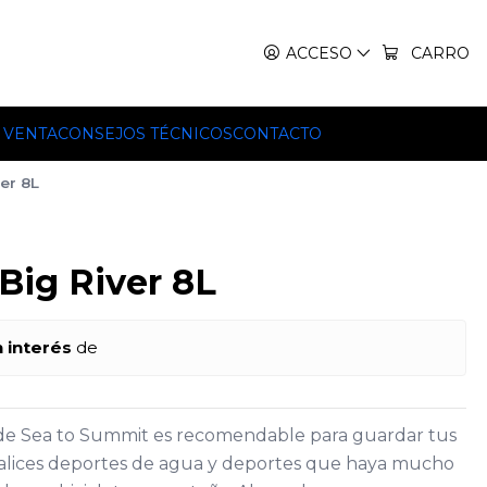
IT, TEKO Y HILLEBERG.
ACCESO
CARRO
 VENTA
CONSEJOS TÉCNICOS
CONTACTO
er 8L
Big River 8L
n interés
de
r de Sea to Summit es recomendable para guardar tus
alices deportes de agua y deportes que haya mucho