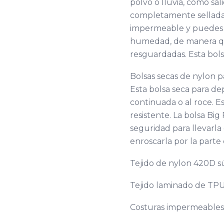
polvo o lluvia, como sa
completamente sellada,
impermeable y puedes m
humedad, de manera que
resguardadas. Esta bol
Bolsas secas de nylon pa
Esta bolsa seca para dep
continuada o al roce. E
resistente. La bolsa Bi
seguridad para llevarla
enroscarla por la parte 
Tejido de nylon 420D sú
Tejido laminado de TPU
Costuras impermeables, 