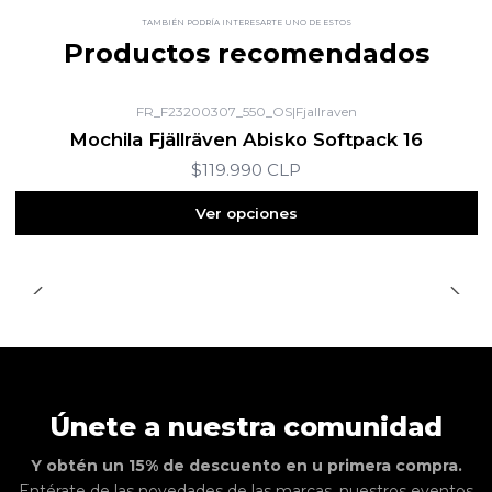
TAMBIÉN PODRÍA INTERESARTE UNO DE ESTOS
Productos recomendados
FR_F23200307_550_OS
|
Fjallraven
Mochila Fjällräven Abisko Softpack 16
$119.990 CLP
Ver opciones
Únete a nuestra comunidad
Y obtén un 15% de descuento en u primera compra.
Entérate de las novedades de las marcas, nuestros eventos