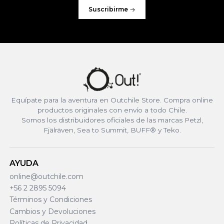
Suscribirme
Equípate para la aventura en Outchile Store. Compra online
productos originales con envío a todo Chile.
Somos los distribuidores oficiales de las marcas Petzl,
Fjälräven, Sea to Summit, BUFF® y Teko.
AYUDA
online@outchile.com
+56 2 2895 5094
Términos y Condiciones
Cambios y Devoluciones
Políticas de Privacidad