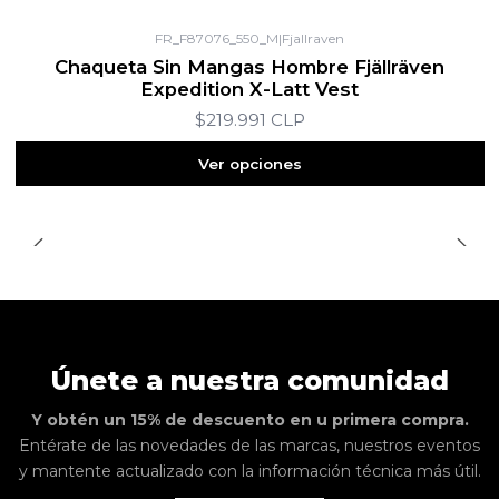
FR_F87076_550_M
|
Fjallraven
Chaqueta Sin Mangas Hombre Fjällräven
Expedition X-Latt Vest
$219.991 CLP
Ver opciones
Únete a nuestra comunidad
Y obtén un 15% de descuento en u primera compra.
Entérate de las novedades de las marcas, nuestros eventos
y mantente actualizado con la información técnica más útil.