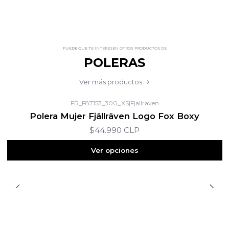
PUEDE QUE TE INTERESEN OTROS PRODUCTOS DE
POLERAS
Ver más productos
FR_F87153_300_XS
|
Fjallraven
Polera Mujer Fjällräven Logo Fox Boxy
$44.990 CLP
Ver opciones