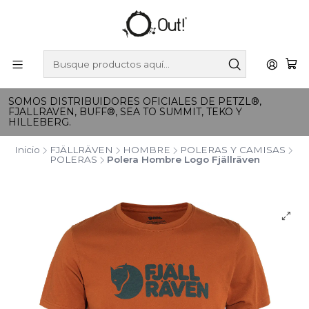
SOMOS DISTRIBUIDORES OFICIALES DE PETZL®,
FJALLRAVEN, BUFF®, SEA TO SUMMIT, TEKO Y
HILLEBERG.
Inicio
FJÄLLRÄVEN
HOMBRE
POLERAS Y CAMISAS
POLERAS
Polera Hombre Logo Fjällräven