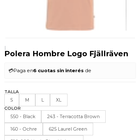
|
Polera Hombre Logo Fjällräven
💳
Paga en
6 cuotas sin interés
de
TALLA
S
M
L
XL
COLOR
550 - Black
243 - Terracotta Brown
160 - Ochre
625 Laurel Green