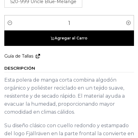
520-999 Uncle Blue-Melange
Cantidad
Agregar al Carro
Guía de Tallas
DESCRIPCIÓN
Esta polera de manga corta combina algodón
orgánico y poliéster reciclado en un tejido suave,
resistente y de secado rápido. El material ayuda a
evacuar la humedad, proporcionando mayor
comodidad en climas cálidos.
Su diseño clásico con cuello redondo y estampado
del logo Fjällräven en la parte frontal la convierte en