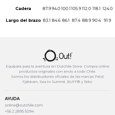
Cadera
87.9
94.0
100.1
105.9
112.0
118.1
124.0
Largo del brazo
83.1
84.6
86.1
87.4
88.9
90.4
91.9
Equípate para la aventura en Outchile Store. Compra online
productos originales con envío a todo Chile.
Somos los distribuidores oficiales de las marcas Petzl,
Fjälräven, Sea to Summit, BUFF® y Teko.
AYUDA
online@outchile.com
+56 2 2895 5094