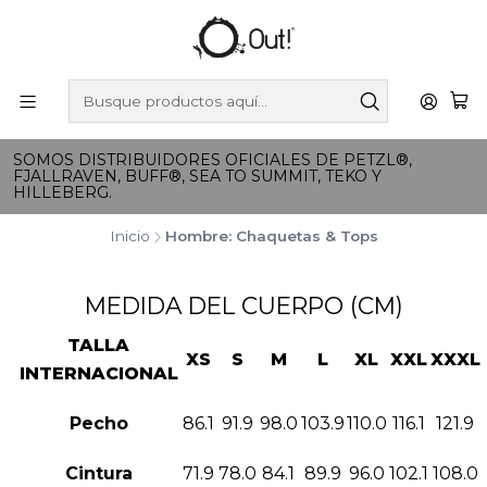
SOMOS DISTRIBUIDORES OFICIALES DE PETZL®,
FJALLRAVEN, BUFF®, SEA TO SUMMIT, TEKO Y
HILLEBERG.
Inicio
Hombre: Chaquetas & Tops
MEDIDA DEL CUERPO (CM)
TALLA
XS
S
M
L
XL
XXL
XXXL
INTERNACIONAL
Pecho
86.1
91.9
98.0
103.9
110.0
116.1
121.9
Cintura
71.9
78.0
84.1
89.9
96.0
102.1
108.0