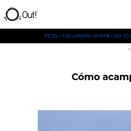
SOMOS DISTRIBUIDORES
PETZL
FJÄLLRÄVEN
BUFF®
SEA TO
I
Cómo acampa