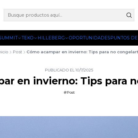
 OFICIALES DE PETZL®, FJALLRAVEN, BUFF®, SEA TO SUMM
 SUMMIT
TEKO
HILLEBERG
OPORTUNIDADES
PUNTOS DE
nicio
Post
Cómo acampar en invierno: Tips para no congelar
PUBLICADO EL 10/7/2025
r en invierno: Tips para n
Post